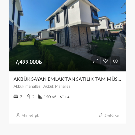
7,499,000₺
AKBÜK SAYAN EMLAK’TAN SATILIK TAM MÜSTAKİL 3+1
Akbük mahallesi, Akbük Mahallesi
3
2
140
m²
VILLA
Ahmed Işık
2 yıl önce