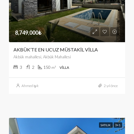
8,749,000₺
AKBÜK’TE EN UCUZ MÜSTAKİL VİLLA
Akbük mahallesi, Akbük Mahallesi
3
2
150
m²
VILLA
Ahmed Işık
2 yıl önce
SATILIK
3+1