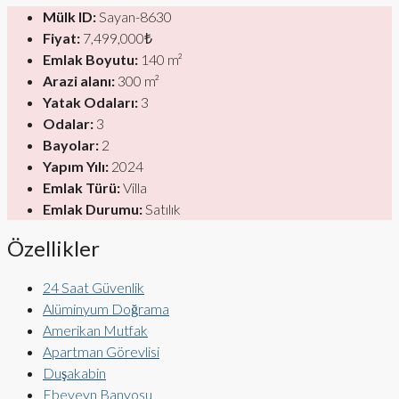
Mülk ID:
Sayan-8630
Fiyat:
7,499,000₺
Emlak Boyutu:
140 m²
Arazi alanı:
300 m²
Yatak Odaları:
3
Odalar:
3
Bayolar:
2
Yapım Yılı:
2024
Emlak Türü:
Villa
Emlak Durumu:
Satılık
Özellikler
24 Saat Güvenlik
Alüminyum Doğrama
Amerikan Mutfak
Apartman Görevlisi
Duşakabin
Ebeveyn Banyosu