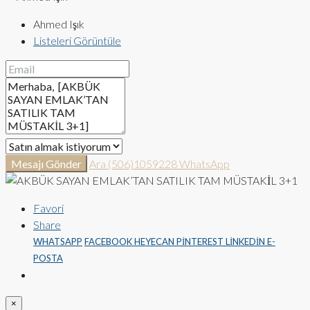
Ahmed Işık
Listeleri Görüntüle
Mesajı Gönder
Ara
(506)1059228
WhatsApp
Favori
Share
WHATSAPP
FACEBOOK
HEYECAN
PINTEREST
LINKEDIN
E-
POSTA
×