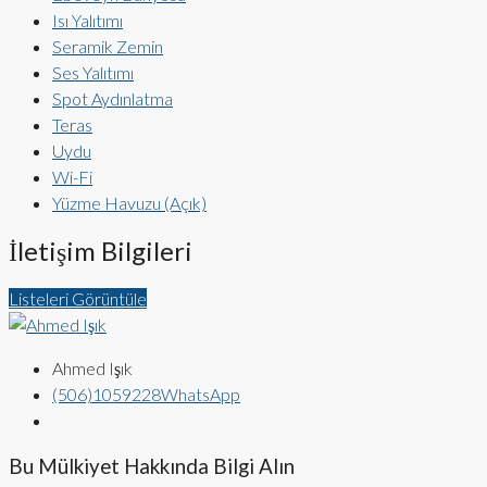
Isı Yalıtımı
Seramik Zemin
Ses Yalıtımı
Spot Aydınlatma
Teras
Uydu
Wi-Fi
Yüzme Havuzu (Açık)
İletişim Bilgileri
Listeleri Görüntüle
Ahmed Işık
(506)1059228
WhatsApp
Bu Mülkiyet Hakkında Bilgi Alın