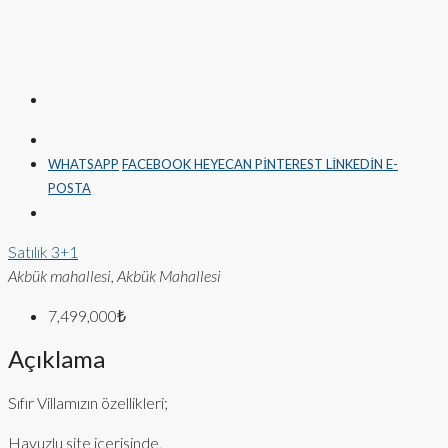
WHATSAPP
FACEBOOK
HEYECAN
PINTEREST
LINKEDIN
E-
POSTA
Satılık
3+1
Akbük mahallesi, Akbük Mahallesi
7,499,000₺
Açıklama
Sıfır Villamızın özellikleri;
Havuzlu site içerisinde,