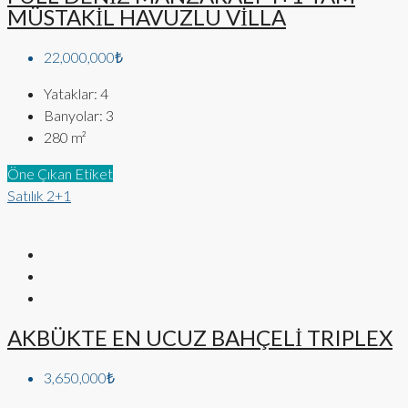
MÜSTAKİL HAVUZLU VİLLA
22,000,000₺
Yataklar:
4
Banyolar:
3
280
m²
Öne Çıkan Etiket
Satılık
2+1
AKBÜKTE EN UCUZ BAHÇELİ TRIPLEX
3,650,000₺