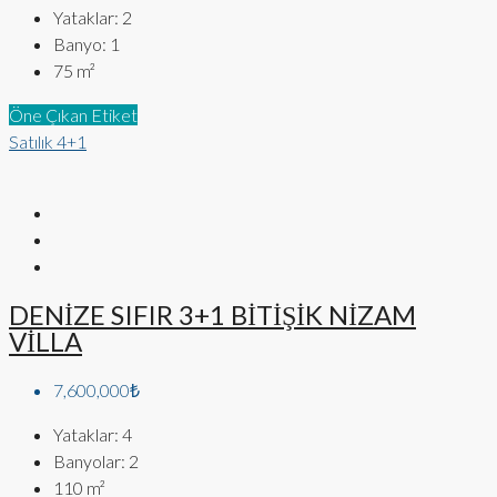
Yataklar:
2
Banyo:
1
75
m²
Öne Çıkan Etiket
Satılık
4+1
DENİZE SIFIR 3+1 BİTİŞİK NİZAM
VİLLA
7,600,000₺
Yataklar:
4
Banyolar:
2
110
m²