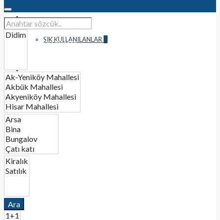
TÜM İLANLAR
SIK KULLANILANLAR
0
AYRINTILI ARAMA
İLETİŞİM
BIR İLAN OLUŞTURUN
Ara