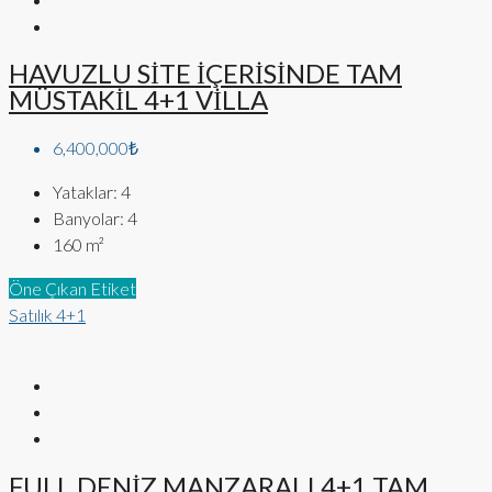
HAVUZLU SİTE İÇERİSİNDE TAM
MÜSTAKİL 4+1 VİLLA
6,400,000₺
Yataklar:
4
Banyolar:
4
160
m²
Öne Çıkan Etiket
Satılık
4+1
FULL DENİZ MANZARALI 4+1 TAM