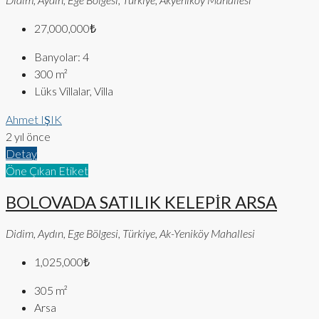
27,000,000₺
Banyolar:
4
300
m²
Lüks Villalar, Villa
Ahmet IŞIK
2 yıl önce
Detay
Öne Çıkan Etiket
BOLOVADA SATILIK KELEPİR ARSA
Didim, Aydın, Ege Bölgesi, Türkiye, Ak-Yeniköy Mahallesi
1,025,000₺
305
m²
Arsa