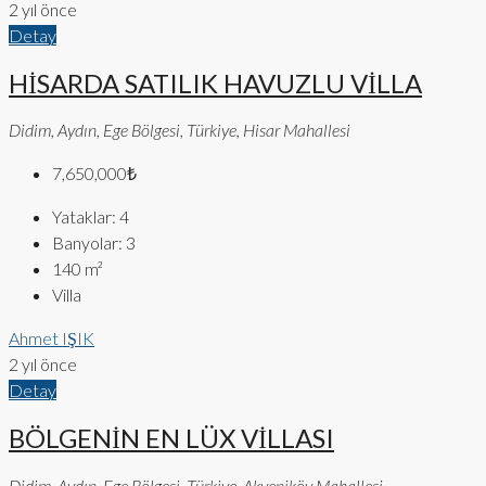
2 yıl önce
Detay
HİSARDA SATILIK HAVUZLU VİLLA
Didim, Aydın, Ege Bölgesi, Türkiye, Hisar Mahallesi
7,650,000₺
Yataklar:
4
Banyolar:
3
140
m²
Villa
Ahmet IŞIK
2 yıl önce
Detay
BÖLGENİN EN LÜX VİLLASI
Didim, Aydın, Ege Bölgesi, Türkiye, Akyeniköy Mahallesi