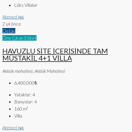
Lüks Villalar
Ahmed Işık
2 yıl önce
Detay
Öne Çıkan Etiket
HAVUZLU SİTE İÇERİSİNDE TAM
MÜSTAKİL 4+1 VİLLA
Akbük mahallesi, Akbük Mahallesi
6,400,000₺
Yataklar:
4
Banyolar:
4
160
m²
Villa
Ahmed Işık