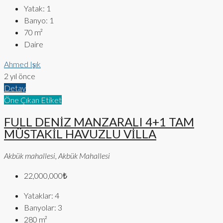
Yatak:
1
Banyo:
1
70
m²
Daire
Ahmed Işık
2 yıl önce
Detay
Öne Çıkan Etiket
FULL DENİZ MANZARALI 4+1 TAM
MÜSTAKİL HAVUZLU VİLLA
Akbük mahallesi, Akbük Mahallesi
22,000,000₺
Yataklar:
4
Banyolar:
3
280
m²