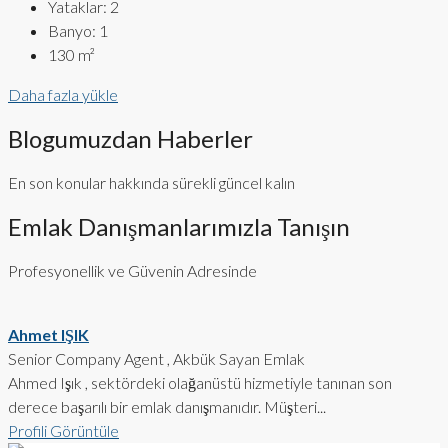
Yataklar:
2
Banyo:
1
130
m²
Daha fazla yükle
Blogumuzdan Haberler
En son konular hakkında sürekli güncel kalın
Emlak Danışmanlarımızla Tanışın
Profesyonellik ve Güvenin Adresinde
Ahmet IŞIK
Senior Company Agent , Akbük Sayan Emlak
Ahmed Işık , sektördeki olağanüstü hizmetiyle tanınan son
derece başarılı bir emlak danışmanıdır. Müşteri...
Profili Görüntüle