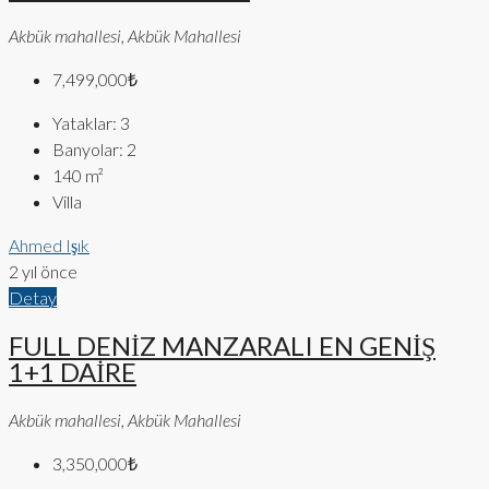
Akbük mahallesi, Akbük Mahallesi
7,499,000₺
Yataklar:
3
Banyolar:
2
140
m²
Villa
Ahmed Işık
2 yıl önce
Detay
FULL DENİZ MANZARALI EN GENİŞ
1+1 DAİRE
Akbük mahallesi, Akbük Mahallesi
3,350,000₺