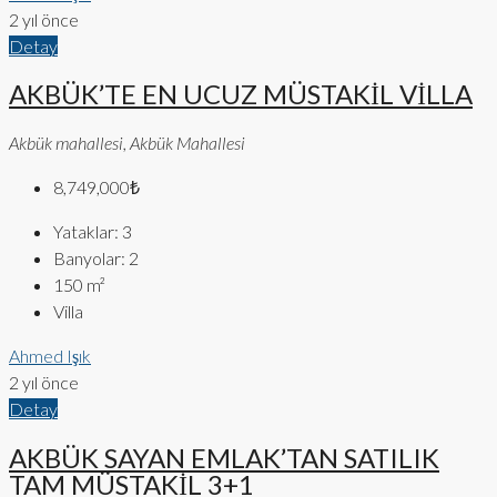
2 yıl önce
Detay
AKBÜK’TE EN UCUZ MÜSTAKİL VİLLA
Akbük mahallesi, Akbük Mahallesi
8,749,000₺
Yataklar:
3
Banyolar:
2
150
m²
Villa
Ahmed Işık
2 yıl önce
Detay
AKBÜK SAYAN EMLAK’TAN SATILIK
TAM MÜSTAKİL 3+1