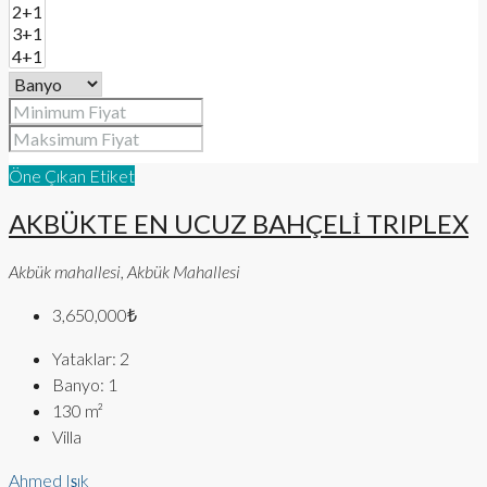
Öne Çıkan Etiket
AKBÜKTE EN UCUZ BAHÇELİ TRIPLEX
Akbük mahallesi, Akbük Mahallesi
3,650,000₺
Yataklar:
2
Banyo:
1
130
m²
Villa
Ahmed Işık