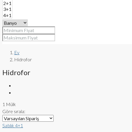
Ev
Hidrofor
Hidrofor
1 Mülk
Göre sırala:
Satılık
4+1