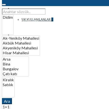
TÜM İLANLAR
SIK KULLANILANLAR
0
AYRINTILI ARAMA
İLETİŞİM
BIR İLAN OLUŞTURUN
Ara