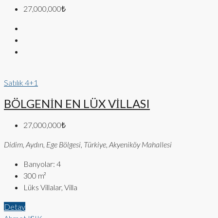
27,000,000₺
Satılık
4+1
BÖLGENİN EN LÜX VİLLASI
27,000,000₺
Didim, Aydın, Ege Bölgesi, Türkiye, Akyeniköy Mahallesi
Banyolar:
4
300
m²
Lüks Villalar, Villa
Detay