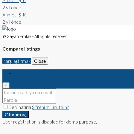
Ahmet IŞIK
2 yıl önce
Ahmet IŞIK
2 yıl önce
© Sayan Emlak - All rights reserved
Compare listings
Karşılaştırmak
Close
Oturum aç
×
Beni hatırla
Şifreni mi unuttun?
Oturum aç
User registration is disabled for demo purpose.