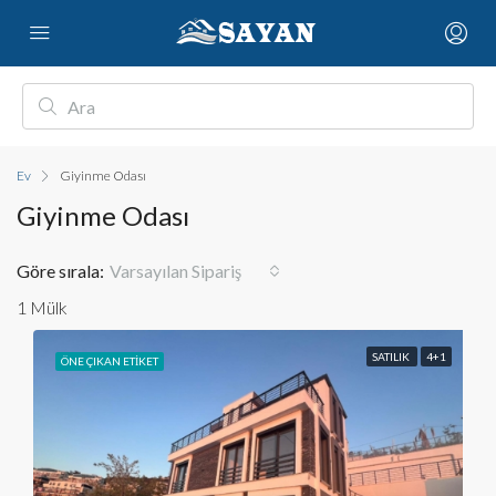
Ev
Giyinme Odası
Giyinme Odası
Göre sırala:
Varsayılan Sipariş
1 Mülk
SATILIK
4+1
ÖNE ÇIKAN ETIKET