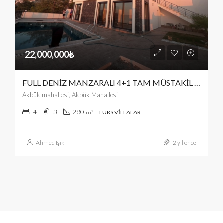
22,000,000₺
FULL DENİZ MANZARALI 4+1 TAM MÜSTAKİL HAVUZLU VİLLA
Akbük mahallesi, Akbük Mahallesi
4
3
280
m²
LÜKS VILLALAR
Ahmed Işık
2 yıl önce