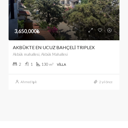
3,650,000₺
AKBÜKTE EN UCUZ BAHÇELİ TRIPLEX
Akbük mahallesi, Akbük Mahallesi
2
1
130
m²
VILLA
Ahmed Işık
2 yıl önce