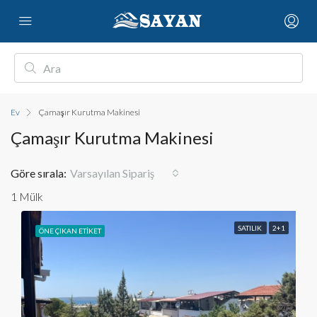
Ev
Çamaşır Kurutma Makinesi
Çamaşır Kurutma Makinesi
Göre sırala:
Varsayılan Sipariş
1 Mülk
SATILIK
2+1
ÖNE ÇIKAN ETIKET